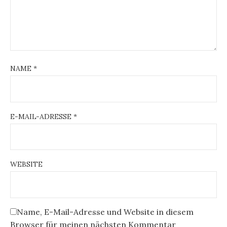
g
a
t
i
NAME
*
o
n
E-MAIL-ADRESSE
*
WEBSITE
Name, E-Mail-Adresse und Website in diesem
Browser für meinen nächsten Kommentar