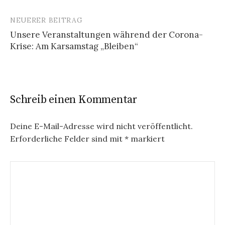
e
NEUERER BEITRAG
i
Unsere Veranstaltungen während der Corona-
Krise: Am Karsamstag „Bleiben“
t
r
a
Schreib einen Kommentar
g
s
Deine E-Mail-Adresse wird nicht veröffentlicht.
-
Erforderliche Felder sind mit
*
markiert
N
a
v
i