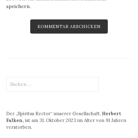
speichern.
S
u
c
h
e
Der „Spiritus Rector“ unserer Gesellschaft,
Herbert
n
Falken,
ist am 31. Oktober 2023 im Alter von 91 Jahren
n
verstorben.
a
c